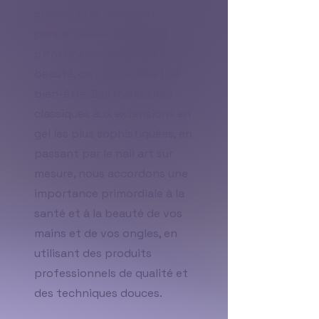
chaque prestation est
personnalisée pour vous
offrir une sensation de
beauté, de confiance et de
bien-être. Des manucures
classiques aux extensions en
gel les plus sophistiquées, en
passant par le nail art sur
mesure, nous accordons une
importance primordiale à la
santé et à la beauté de vos
mains et de vos ongles, en
utilisant des produits
professionnels de qualité et
des techniques douces.