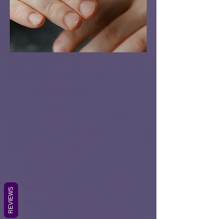
Services de manucure
Chez Harmonie Haven, nos
manucures sont conçues
pour allier beauté, bien-être
et détente dans une
ambiance chaleureuse et
apaisante. Que vous
préfériez un look naturel et
soigné, une couleur élégante,
REVIEWS
des nail arts artistiques ou
des extensions luxueuses,