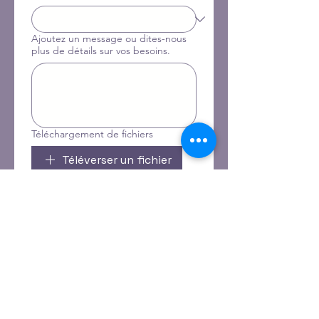
Ajoutez un message ou dites-nous
plus de détails sur vos besoins.
Téléchargement de fichiers
Téléverser un fichier
Envoyer une requête
politique de
confidentialité
Déclaration
d'accessibilité
Conditions générales
Politique de