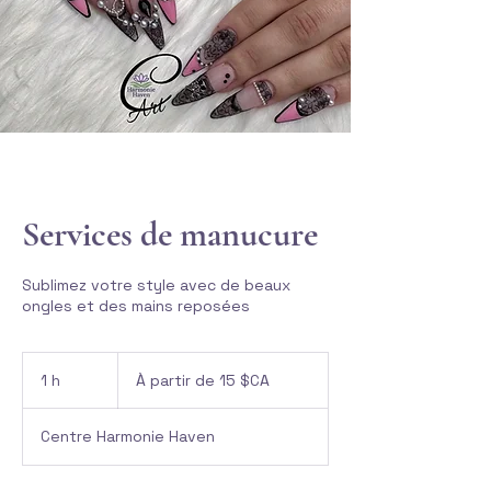
Services de manucure
Sublimez votre style avec de beaux
ongles et des mains reposées
À
partir
1 h
1
À partir de 15 $CA
de
15
dollars
canadiens
Centre Harmonie Haven