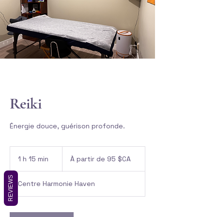
Reiki
Énergie douce, guérison profonde.
À
partir
1 h 15 min
1
À partir de 95 $CA
de
95
1
dollars
5
canadiens
REVIEWS
Centre Harmonie Haven
m
i
n